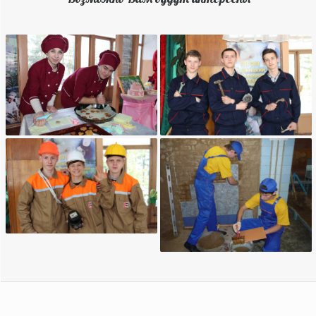
Повар, кондитер
Техническое обслуживание
и ремонт автомобильного
транспорта
Монтаж, наладка и
Мастер отделочных
эксплуатация
строительных
электрооборудования
декоративных работ
промышленных и
гражданских зданий