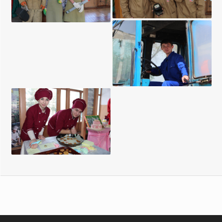
электрооборудования
работ
промышленных и
гражданских зданий
Эксплуатация и ремонт
сельскохозяйственной
техники и оборудования
Поварское и
кондитерское дело