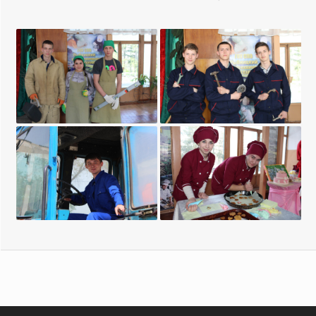
Мастер
Техническое
общестроительных
обслуживание и ремонт
работ
двигателей, систем и
агрегатов автомобилей
Эксплуатация и ремонт
Повар, кондитер
сельскохозяйственной
техники и оборудования